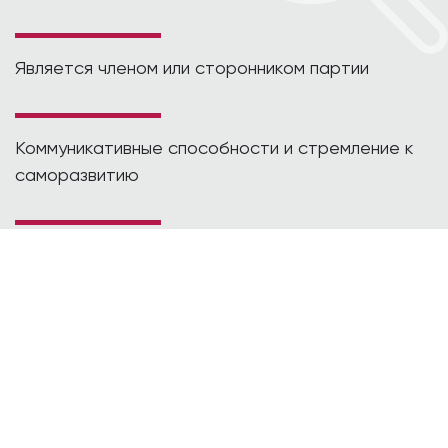
Является членом или сторонником партии
Коммуникативные способности и стремление к
саморазвитию
Желание стать публичным политиком (включая
экспертную деятельность, государственное и
муниципальное администрирование)
После тестирования